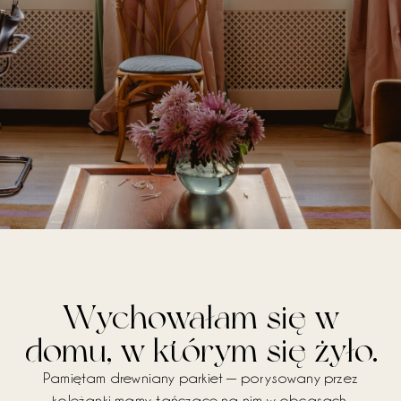
Wychowałam się w
domu, w którym się żyło.
Pamiętam drewniany parkiet — porysowany przez
koleżanki mamy, tańczące na nim w obcasach.