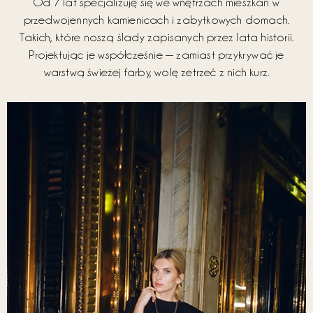
Od 7
lat specjalizuję się we wnętrzach mieszkań w
przedwojennych kamienicach i zabytkowych domach.
Takich, które noszą ślady zapisanych przez lata historii.
Projektując je współcześnie — zamiast przykrywać je
warstwą świeżej farby, wolę zetrzeć z nich kurz.